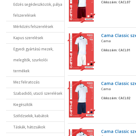
Cikkszám: CACL07
Edzés segédeszközök, pálya
felszerelések
Mérkőzés felszerelések
Cama Classic sz
Kapus szerelések
Cama
Egyedi gyártású mezek,
Cikkszám: CACL01
melegítők, szurkolói
termékek
Mez feliratozás
Cama Classic sz
Cama
Szabadidő, utazó szerelések
Cikkszám: CACL02
Kiegészítők
Széldzsekik, kabátok
Táskák, hátizsákok
Cama Classic sz