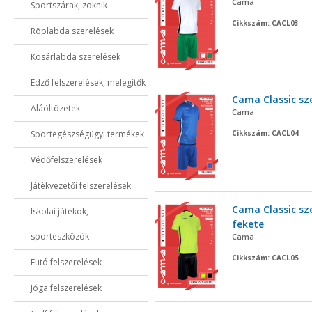
Cama
Sportszárak, zoknik
Cikkszám: CACL03
Röplabda szerelések
Kosárlabda szerelések
Edző felszerelések, melegítők
Cama Classic sze
Aláöltözetek
Cama
Sportegészségügyi termékek
Cikkszám: CACL04
Védőfelszerelések
Játékvezetői felszerelések
Cama Classic sz
Iskolai játékok,
fekete
sporteszközök
Cama
Cikkszám: CACL05
Futó felszerelések
Jóga felszerelések