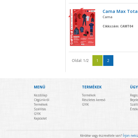
Cama Max Total
Cama
Cikkszám: CAMT04
Oldal: 1/2
1
2
MENÜ
TERMÉKEK
ÜGY
Kezdőlap
Termékek
Regis
Cégünkről
Részletes kereső
Bejel
Termékek
GYIK
Szállí
Szállítás
Érték
GYIK
Kapcsolat
Kérdése vagy észrevétele van?
Írjon nek