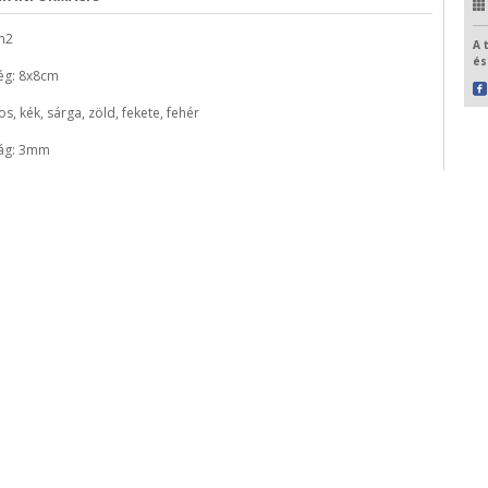
 m2
A 
és
ség: 8x8cm
ros, kék, sárga, zöld, fekete, fehér
ság: 3mm