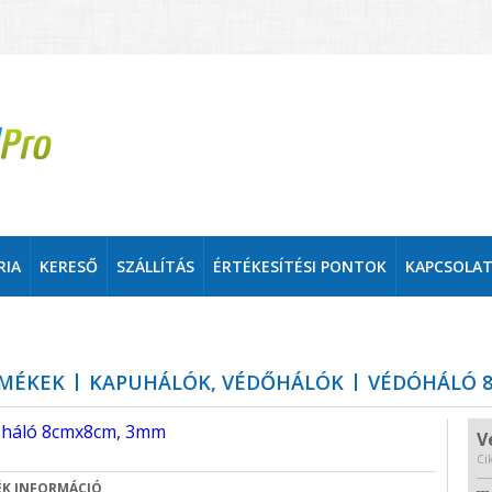
RIA
KERESŐ
SZÁLLÍTÁS
ÉRTÉKESÍTÉSI PONTOK
KAPCSOLA
MÉKEK
KAPUHÁLÓK, VÉDŐHÁLÓK
VÉDÓHÁLÓ 
V
Ci
K INFORMÁCIÓ