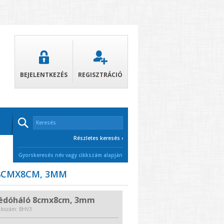
BEJELENTKEZÉS
REGISZTRÁCIÓ
T
Részletes keresés ›
Gyorskeresés név vagy cikkszám alapján
8CMX8CM, 3MM
édóháló 8cmx8cm, 3mm
kkszám: BHV3