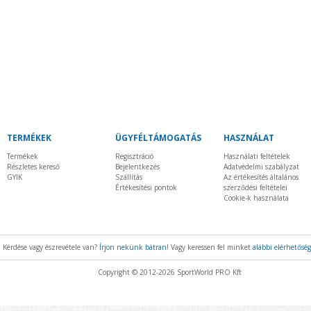
TERMÉKEK
ÜGYFÉLTÁMOGATÁS
HASZNÁLAT
Termékek
Regisztráció
Használati feltételek
Részletes kereső
Bejelentkezés
Adatvédelmi szabályzat
GYIK
Szállítás
Az értékesítés általános
Értékesítési pontok
szerződési feltételei
Cookie-k használata
Kérdése vagy észrevétele van?
Írjon nekünk bátran!
Vagy keressen fel minket
alábbi elérhetősé
Copyright © 2012-2026 SportWorld PRO Kft