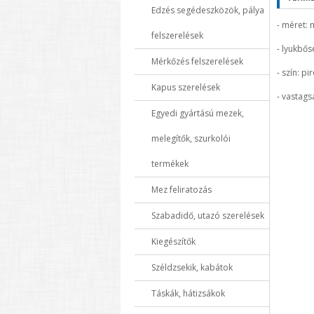
Edzés segédeszközök, pálya
- méret:
felszerelések
- lyukbő
Mérkőzés felszerelések
- szín: pi
Kapus szerelések
- vastag
Egyedi gyártású mezek,
melegítők, szurkolói
termékek
Mez feliratozás
Szabadidő, utazó szerelések
Kiegészítők
Széldzsekik, kabátok
Táskák, hátizsákok