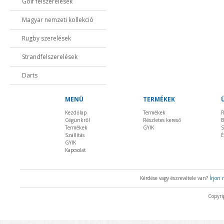
Golf felszerelések
Magyar nemzeti kollekció
Rugby szerelések
Strandfelszerelések
Darts
MENÜ
TERMÉKEK
Kezdőlap
Termékek
R
Cégünkről
Részletes kereső
B
Termékek
GYIK
S
Szállítás
É
GYIK
Kapcsolat
Kérdése vagy észrevétele van?
Írjon
Copyri