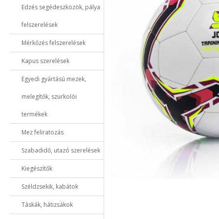
Edzés segédeszközök, pálya
felszerelések
Mérkőzés felszerelések
Kapus szerelések
Egyedi gyártású mezek,
melegítők, szurkolói
termékek
Mez feliratozás
Szabadidő, utazó szerelések
Kiegészítők
Széldzsekik, kabátok
Táskák, hátizsákok