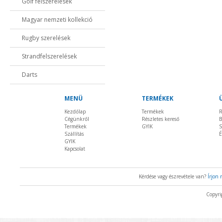
Golf felszerelések
Magyar nemzeti kollekció
Rugby szerelések
Strandfelszerelések
Darts
MENÜ
TERMÉKEK
Kezdőlap
Termékek
R
Cégünkről
Részletes kereső
B
Termékek
GYIK
S
Szállítás
É
GYIK
Kapcsolat
Kérdése vagy észrevétele van?
Írjon
Copyri