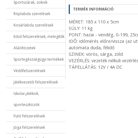
Sportszárak, zoknik
TERMÉK INFORMÁCIÓ
Röplabda szerelések
MÉRET: 185 x 110 x 5cm
Kosárlabda szerelések
SÚLY: 11 kg
PONT: hazai - vendég, 0-199, 25
Edző felszerelések, melegítők
IDŐ: időmérés előre/vissza (az ut
automata duda, félidő
Aláöltözetek
SZINEK: vörös, sárga, zöld
Sportegészségügyi termékek
VEZÉRLÉS: vezeték nélküli vezérlé
TÁPELLÁTÁS: 12V / 4A DC
Védőfelszerelések
Játékvezetői felszerelések
Iskolai játékok,
sporteszközök
Futó felszerelések
Jóga felszerelések