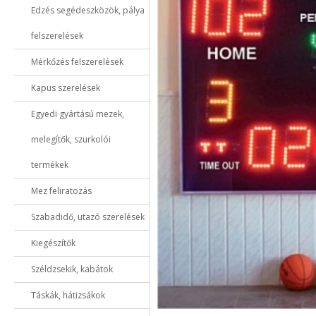
Edzés segédeszközök, pálya
felszerelések
Mérkőzés felszerelések
Kapus szerelések
Egyedi gyártású mezek,
melegítők, szurkolói
termékek
Mez feliratozás
Szabadidő, utazó szerelések
Kiegészítők
Széldzsekik, kabátok
Táskák, hátizsákok