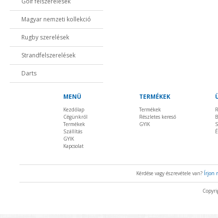
Golf felszerelések
Magyar nemzeti kollekció
Rugby szerelések
Strandfelszerelések
Darts
MENÜ
TERMÉKEK
Kezdőlap
Termékek
R
Cégünkről
Részletes kereső
B
Termékek
GYIK
S
Szállítás
É
GYIK
Kapcsolat
Kérdése vagy észrevétele van?
Írjon
Copyri