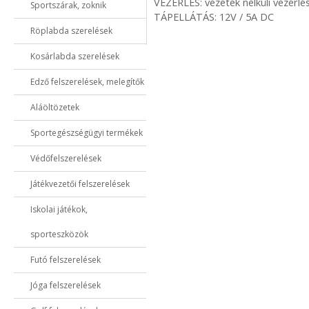
VEZÉRLÉS: vezeték nélküli vezérlé
Sportszárak, zoknik
TÁPELLÁTÁS: 12V / 5A DC
Röplabda szerelések
Kosárlabda szerelések
Edző felszerelések, melegítők
Aláöltözetek
Sportegészségügyi termékek
Védőfelszerelések
Játékvezetői felszerelések
Iskolai játékok,
sporteszközök
Futó felszerelések
Jóga felszerelések