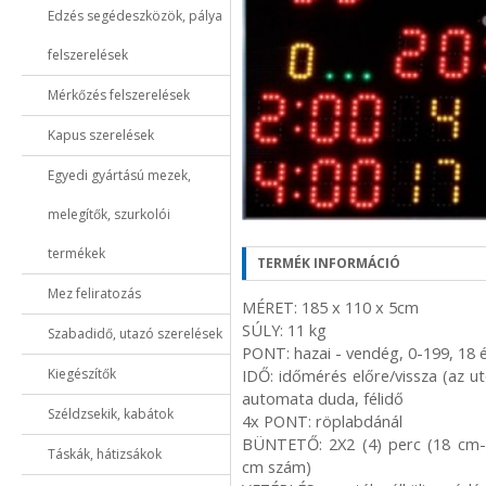
Edzés segédeszközök, pálya
felszerelések
Mérkőzés felszerelések
Kapus szerelések
Egyedi gyártású mezek,
melegítők, szurkolói
termékek
TERMÉK INFORMÁCIÓ
Mez feliratozás
MÉRET: 185 x 110 x 5cm
SÚLY: 11 kg
Szabadidő, utazó szerelések
PONT: hazai - vendég, 0-199, 18
Kiegészítők
IDŐ: időmérés előre/vissza (az ut
automata duda, félidő
Széldzsekik, kabátok
4x PONT: röplabdánál
BÜNTETŐ: 2X2 (4) perc (18 cm-e
Táskák, hátizsákok
cm szám)