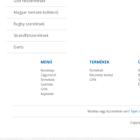
Golf felszerelések
Magyar nemzeti kollekció
Rugby szerelések
Strandfelszerelések
Darts
MENÜ
TERMÉKEK
Kezdőlap
Termékek
R
Cégünkről
Részletes kereső
B
Termékek
GYIK
S
Szállítás
É
GYIK
Kapcsolat
Kérdése vagy észrevétele van?
Írjon
Copyri